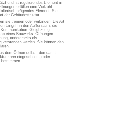
tzt und ist regulierendes Element in
fnungen erfüllen eine Vielzahl
stalterisch prägendes Element. Sie
t der Gebäudestruktur.
n sie trennen oder verbinden. Die Art
en Eingriff in den Außenraum, die
r Kommunikation. Gleichzeitig
stab eines Bauwerks. Öffnungen
nung, andererseits als
g verstanden werden. Sie können den
lären.
 aus dem Öffnen selbst, den damit
ktur kann eingeschossig oder
u bestimmen.