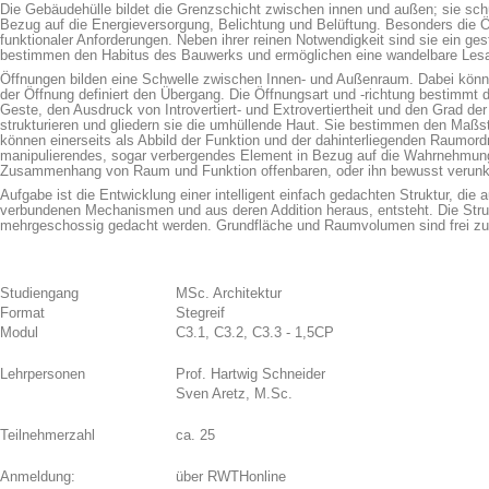
Die Gebäudehülle bildet die Grenzschicht zwischen innen und außen; sie schü
Bezug auf die Energieversorgung, Belichtung und Belüftung. Besonders die Öf
funktionaler Anforderungen. Neben ihrer reinen Notwendigkeit sind sie ein ge
bestimmen den Habitus des Bauwerks und ermöglichen eine wandelbare Lesar
Öffnungen bilden eine Schwelle zwischen Innen- und Außenraum. Dabei könne
der Öffnung definiert den Übergang. Die Öffnungsart und -richtung bestimmt d
Geste, den Ausdruck von Introvertiert- und Extrovertiertheit und den Grad de
strukturieren und gliedern sie die umhüllende Haut. Sie bestimmen den Maß
können einerseits als Abbild der Funktion und der dahinterliegenden Raumord
manipulierendes, sogar verbergendes Element in Bezug auf die Wahrnehmun
Zusammenhang von Raum und Funktion offenbaren, oder ihn bewusst verunk
Aufgabe ist die Entwicklung einer intelligent einfach gedachten Struktur, die
verbundenen Mechanismen und aus deren Addition heraus, entsteht. Die Stru
mehrgeschossig gedacht werden. Grundfläche und Raumvolumen sind frei z
Studiengang
MSc. Architektur
Format
Stegreif
Modul
C3.1, C3.2, C3.3 - 1,5CP
Lehrpersonen
Prof. Hartwig Schneider
Sven Aretz, M.Sc.
Teilnehmerzahl
ca. 25
Anmeldung:
über RWTHonline