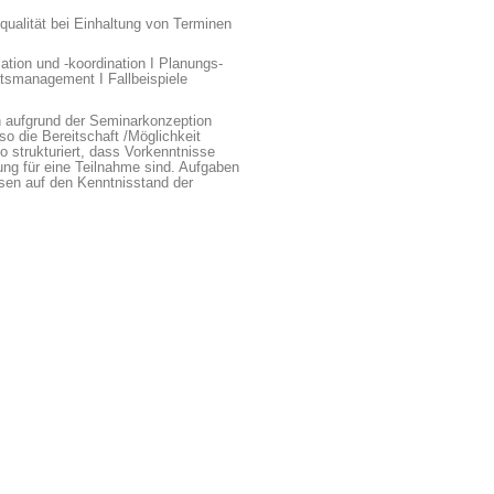
ualität bei Einhaltung von Terminen
tion und -koordination I Planungs-
ätsmanagement I Fallbeispiele
 aufgrund der Seminarkonzeption
o die Bereitschaft /Möglichkeit
o strukturiert, dass Vorkenntnisse
ng für eine Teilnahme sind. Aufgaben
sen auf den Kenntnisstand der