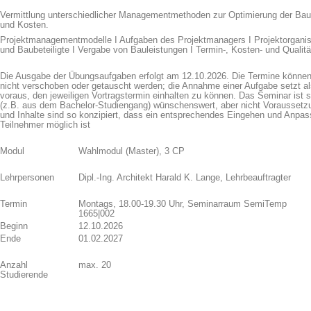
Vermittlung unterschiedlicher Managementmethoden zur Optimierung der Bauq
und Kosten.
Projektmanagementmodelle I Aufgaben des Projektmanagers I Projektorganisa
und Baubeteiligte I Vergabe von Bauleistungen I Termin-, Kosten- und Qualit
Die Ausgabe der Übungsaufgaben erfolgt am 12.10.2026. Die Termine können
nicht verschoben oder getauscht werden; die Annahme einer Aufgabe setzt als
voraus, den jeweiligen Vortragstermin einhalten zu können. Das Seminar ist s
(z.B. aus dem Bachelor-Studiengang) wünschenswert, aber nicht Voraussetzu
und Inhalte sind so konzipiert, dass ein entsprechendes Eingehen und Anpas
Teilnehmer möglich ist
Modul
Wahlmodul (Master), 3 CP
Lehrpersonen
Dipl.-Ing. Architekt Harald K. Lange, Lehrbeauftragter
Termin
Montags, 18.00-19.30 Uhr, Seminarraum SemiTemp
1665|002
Beginn
12.10.2026
Ende
01.02.2027
Anzahl
max. 20
Studierende