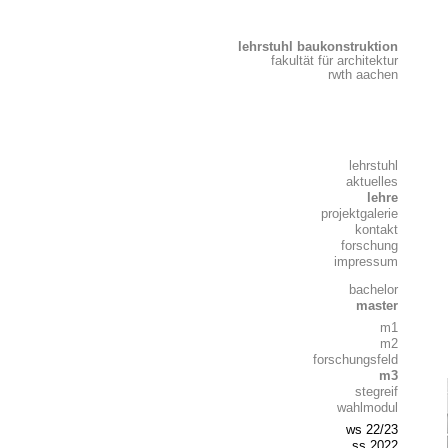
lehrstuhl baukonstruktion
fakultät für architektur
rwth aachen
lehrstuhl
aktuelles
lehre
projektgalerie
kontakt
forschung
impressum
bachelor
master
m1
m2
forschungsfeld
m3
stegreif
wahlmodul
ws 22/23
ss 2022