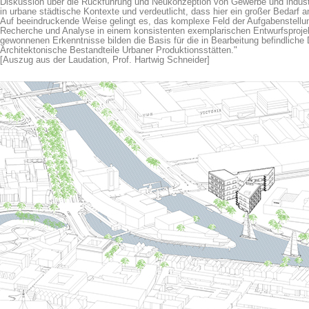
Diskussion über die Rückführung und Neukonzeption von Gewerbe und industr
in urbane städtische Kontexte und verdeutlicht, dass hier ein großer Bedarf 
Auf beeindruckende Weise gelingt es, das komplexe Feld der Aufgabenstellu
Recherche und Analyse in einem konsistenten exemplarischen Entwurfsprojekt 
gewonnenen Erkenntnisse bilden die Basis für die in Bearbeitung befindlich
Architektonische Bestandteile Urbaner Produktionsstätten."
[Auszug aus der Laudation, Prof. Hartwig Schneider]