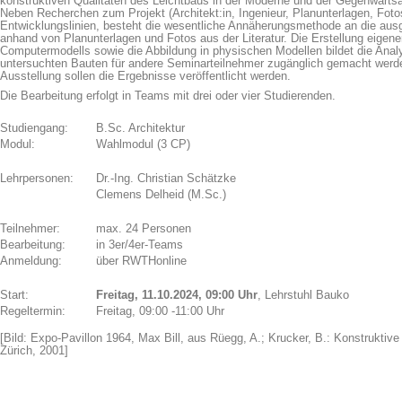
konstruktiven Qualitäten des Leichtbaus in der Moderne und der Gegenwartsa
Neben Recherchen zum Projekt (Architekt:in, Ingenieur, Planunterlagen, Fo
Entwicklungslinien, besteht die wesentliche Annäherungsmethode an die aus
anhand von Planunterlagen und Fotos aus der Literatur. Die Erstellung eigen
Computermodells sowie die Abbildung in physischen Modellen bildet die Analy
untersuchten Bauten für andere Seminarteilnehmer zugänglich gemacht werd
Ausstellung sollen die Ergebnisse veröffentlicht werden.
Die Bearbeitung erfolgt in Teams mit drei oder vier Studierenden.
Studiengang:
B.Sc. Architektur
Modul:
Wahlmodul (3 CP)
Lehrpersonen:
Dr.-Ing. Christian Schätzke
Clemens Delheid (M.Sc.)
Teilnehmer:
max. 24 Personen
Bearbeitung:
in 3er/4er-Teams
Anmeldung:
über RWTHonline
Start:
Freitag, 11.10.2024, 09:00 Uhr
, Lehrstuhl Bauko
Regeltermin:
Freitag, 09:00 -11:00 Uhr
[Bild: Expo-Pavillon 1964, Max Bill, aus Rüegg, A.; Krucker, B.: Konstrukti
Zürich, 2001]