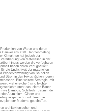
 Produktion von Waren und deren
es Bauwesens statt. Jahrzehntelang
er Klimakrise hat jedoch der
erarbeitung von Materialien in der
rüber hinaus werden die verfügbaren
genheit haben deren Verfügbarkeit
ür die Endlichkeit der materiellen
nd Wiederverwertung von Bauteilen
und Stroh in den Fokus rücken, deren
erlassen. Eine weitere Strategie, mit
wenig viel erreichen) sind leichte
augeschichte steht das leichte Bauen
n wie Bambus, Schilfrohr, Baumrinde
l oder Aluminium, Gläser und
erfügbar gemacht und damit die
inzipien der Moderne geschaffen.
en architektonischen und