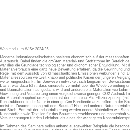
Wahlmodul im WiSe 2024/25
Moderne Industriegesellschaften basieren ökonomisch auf der massenhaften
Austausch. Dabei finden die größten Material- und Stoffströme im Bereich d
war dies die Grundlage technologischer und ökonomischer Entwicklung. Mit d
Materialverbrauch eine ganz neue Bewertung erfahren, da die Gewinnung und V
Regel mit dem Ausstoß von klimaschädlichen Emissionen verbunden sind. Da
Materialressourcen weltweit knapp und politische Krisen der jüngeren Vergan
weiter eingeschränkt. Im Bauwesen entwickelt sich langsam ein Bewusstsein f
Basis, was dazu führt, dass einerseits vermehrt über die Wiederverendung u
und Baumaterialien nachgedacht wird und andererseits Materialien wie Lehm 
Gewinnung und Verarbeitung einen vergleichsweise geringen CO2-Abdruck hint
der Materialknappheit umzugehen, ist der Leichtbau. Als Effizienzprinzip (mit 
Konstruktionen in der Natur in einer großen Bandbreite anzutreffen. In der B
meist im Zusammenhang mit dem Baustoff Holz und anderen Naturmaterialie
und Stroh. Erst mit der Industrialisierung werden andere Materialien wie Stah
Kunststoffe sowie Textilien für das Bauwesen erschlossen und massenhaft v
Voraussetzungen für den Leichtbau als eines der wichtigsten Konstruktionspr
Im Rahmen des Seminars sollen anhand ausgewählter Beispiele die besonder