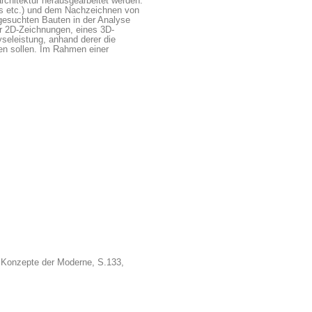
rchitektur herausgearbeitet werden.
tos etc.) und dem Nachzeichnen von
gesuchten Bauten in der Analyse
er 2D-Zeichnungen, eines 3D-
seleistung, anhand derer die
en sollen. Im Rahmen einer
ve Konzepte der Moderne, S.133,