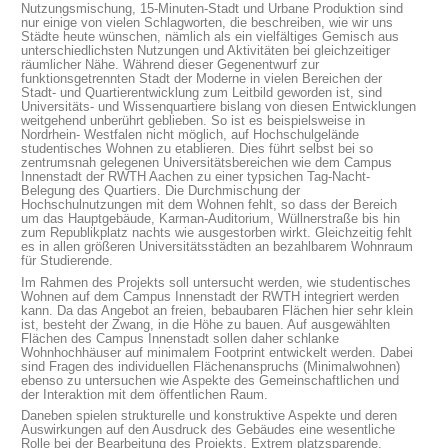
Nutzungsmischung, 15-Minuten-Stadt und Urbane Produktion sind
nur einige von vielen Schlagworten, die beschreiben, wie wir uns
Städte heute wünschen, nämlich als ein vielfältiges Gemisch aus
unterschiedlichsten Nutzungen und Aktivitäten bei gleichzeitiger
räumlicher Nähe. Während dieser Gegenentwurf zur
funktionsgetrennten Stadt der Moderne in vielen Bereichen der
Stadt- und Quartierentwicklung zum Leitbild geworden ist, sind
Universitäts- und Wissenquartiere bislang von diesen Entwicklungen
weitgehend unberührt geblieben. So ist es beispielsweise in
Nordrhein- Westfalen nicht möglich, auf Hochschulgelände
studentisches Wohnen zu etablieren. Dies führt selbst bei so
zentrumsnah gelegenen Universitätsbereichen wie dem Campus
Innenstadt der RWTH Aachen zu einer typsichen Tag-Nacht-
Belegung des Quartiers. Die Durchmischung der
Hochschulnutzungen mit dem Wohnen fehlt, so dass der Bereich
um das Hauptgebäude, Karman-Auditorium, Wüllnerstraße bis hin
zum Republikplatz nachts wie ausgestorben wirkt. Gleichzeitig fehlt
es in allen größeren Universitätsstädten an bezahlbarem Wohnraum
für Studierende.
Im Rahmen des Projekts soll untersucht werden, wie studentisches
Wohnen auf dem Campus Innenstadt der RWTH integriert werden
kann. Da das Angebot an freien, bebaubaren Flächen hier sehr klein
ist, besteht der Zwang, in die Höhe zu bauen. Auf ausgewählten
Flächen des Campus Innenstadt sollen daher schlanke
Wohnhochhäuser auf minimalem Footprint entwickelt werden. Dabei
sind Fragen des individuellen Flächenanspruchs (Minimalwohnen)
ebenso zu untersuchen wie Aspekte des Gemeinschaftlichen und
der Interaktion mit dem öffentlichen Raum.
Daneben spielen strukturelle und konstruktive Aspekte und deren
Auswirkungen auf den Ausdruck des Gebäudes eine wesentliche
Rolle bei der Bearbeitung des Projekts. Extrem platzsparende,