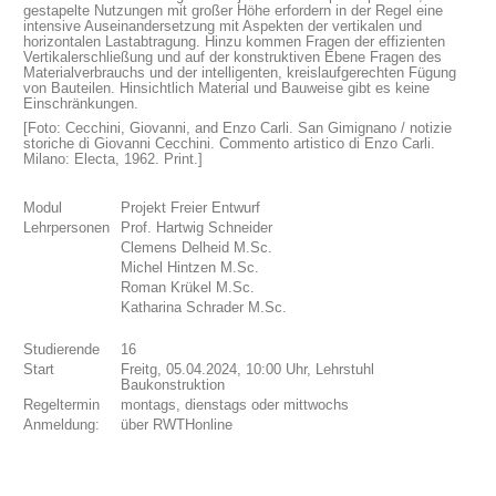
gestapelte Nutzungen mit großer Höhe erfordern in der Regel eine
intensive Auseinandersetzung mit Aspekten der vertikalen und
horizontalen Lastabtragung. Hinzu kommen Fragen der effizienten
Vertikalerschließung und auf der konstruktiven Ebene Fragen des
Materialverbrauchs und der intelligenten, kreislaufgerechten Fügung
von Bauteilen. Hinsichtlich Material und Bauweise gibt es keine
Einschränkungen.
[Foto: Cecchini, Giovanni, and Enzo Carli. San Gimignano / notizie
storiche di Giovanni Cecchini. Commento artistico di Enzo Carli.
Milano: Electa, 1962. Print.]
Modul
Projekt Freier Entwurf
Lehrpersonen
Prof. Hartwig Schneider
Clemens Delheid M.Sc.
Michel Hintzen M.Sc.
Roman Krükel M.Sc.
Katharina Schrader M.Sc.
Studierende
16
Start
Freitg, 05.04.2024, 10:00 Uhr, Lehrstuhl
Baukonstruktion
Regeltermin
montags, dienstags oder mittwochs
Anmeldung:
über RWTHonline