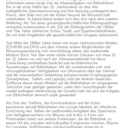
Information waren lange Zeit die Hauptaufgaben von Bibliotheken.
Bis in die erste Hälfte des 20. Jahrhunderts ist dies ihre
maßgebliche Zweckbestimmung und ihre Nutzung vorwiegend dem
Klerus, dem Adel und seit der frühen Neuzeit der Wissenschaft
vorbehalten. In Deutschland ändert sich dies erst nach dem zweiten
Weltkrieg. Als Teil eines gesamtgesellschaftlichen Bildungsauftrags
entstehen insbesondere in der Zeit der Bildungsreform der 1960er
und 70er Jahre zahlreiche Schul-/ Stadt- und Quartiersbibliotheken,
die mit ihren Angeboten alle gesellschaftlichen Gruppen adressieren.
Seit Mitte der 1990er Jahre treten mit neuen elektronischen Medien
(CD-ROM und DVD) und dem Internet andere Möglichkeiten der
Wissensspeicherung und -erschließung neben das traditionelle
Medium Buch. Nur über einen relativ kurzen Zeitraum von etwa 10
bis 15 Jahren vor und nach der Jahrtausendwende hat diese
Entwicklung unmittelbare bauliche und architektonische
Auswirkungen auf Bibliotheken. Mit der zunehmenden zeit- und
ortsungebundenen Verfügbarkeit von Information über das Internet
und der massenhaften Verbreitung entsprechender Empfangsgeräte
(Smartphones, Tablets und Laptops) sind die direkten baulichen
Einflüsse dieser neuen Medien auf die Bibliotheken im vergangenen
Jahrzehnt zwar geringer geworden, unter dem Gesichtspunkt der
medial bedingten Vereinzelung der Gesellschaft hat sich die Aufgabe
von Bibliotheken dennoch stark gewandelt.
Als Orte des Treffens, der Kommunikation und der Kultur
bestimmen aktuell Bibliotheken ihre soziale Identität als öffentliche
Einrichtung neu. Neben die traditionellen Aufgaben des Speicherns
und Verfügbarmachens von Wissen und Kultur in Form von
Printmedien treten nun weitere Funktionen, die die Bibliothek zu
einem Ort des sozialen und kulturellen Ereignisses machen. Räume
für Lesungen, Aufführungen und Ausstellungen ergänzen in