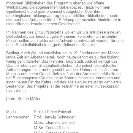
modernen Bibliotheken das Programm ebenso wie offene
Werkstätten, die sogenannten Makerspaces. Hinzu kommen
Spielbereiche und gastronomische Angebote. Über ihren
ursprünglichen Bildungsauftrag hinaus erfüllen Bibliotheken heute
also wichtige Aufgaben für die Stärkung der sozialen Bindekräfte in
einer offenen demokratischen Gesellschaft.
Im Rahmen des Entwurfsprojekts wollen wir uns mit diesem neuen
Bibliothekstypus beschäftigen. An einem konkreten Ort in Berlin-
Moabit sollen architektonische Antworten entwickelt werden, für eine
neue Stadtteilbibliothek im großstädtischen Kontext.
Bedingt durch die Industrialisierung im 19. Jahrhundert war Moabit
lange Zeit ein Arbeiterviertel. Noch heute gehört es zu den bislang
wenig gentrifizierten Bezirken der Hauptstadt. Aktuell verfügt das
Quartier über zwei Stadtteilbibliotheken, die jedoch den aktuellen
Anforderungen nicht mehr gerecht werden. Daher soll im Zentrum
Moabits auf einem Grundstück vis-à-vis der Arminiusmarkthalle an
der Bugenhagenstraße eine neue Stadtteilbibliothek entstehen und
einen neuen Ort der Kultur und des sozialen Austauschs definieren.
Bestandteil des Projekts ist die Teilnahme an einer Kurzexkursion
nach Berlin.
[Foto: Stefan Müller]
Modul
Projekt Freier Entwurf
Lehrpersonen
Prof. Hartwig Schneider
M.Sc. Clemens Delheid
M.Sc. Conrad Risch