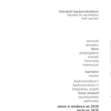
lehrstuhl baukonstruktion
fakultät für architektur
rwth aachen
lehrstuhl
aktuelles
lehre
projektgalerie
kontakt
forschung
impressum
bachelor
master
baukonstruktion I
baukonstruktion II
integriertes projekt
freier entwurf
bachelorarbeit
wahlmodul
artists in residence ws 25/26
leicht ws 24/25