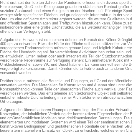
Nicht erst seit den letzten Jahren der Pandemie erfreuen sich diverse sportlic
Einzelperson, Groß- oder Kleingruppe gerade im städtischen Kontext großer B
sozialen Austausch und einen Ausgleich an der frischen Luft. Für einige Sport
weniger viele spezifische Flächen und grundlegende Infrastruktur. In der vor
Orte um eine definierte Architektur ergänzt werden, die weitere Qualitäten in 
und öffentlichen Sportanlagen und Treffpunkten hinzufügen kann. Diese zusätz
insbesondere über eine große Dachstruktur, die als wetterunabhängiger Treffp
öffentlich zur Verfügung steht.
Aufgabe des Entwurfs ist es in einem definierten Bereich des Kölner Grüngür
400 qm zu entwerfen. Etwa die Hälfte der Fläche soll dabei stützenfrei zur V
vorgegebenen Parkausschnitts müssen genaue Lage und folglich Kubatur etc. i
Fläche der Überdachung soll für verschiedene Aktivitäten benutzbar sein und
zu entwickeln. Unter, neben oder auch integriert als Teil der Stützkonstrukt
verschiedene Nebenräume zur Verfügung stehen: Ein anmietbarer Kiosk mit 
Umkleidebereiche, sowie WC und Duschkabinen. Es kann sinnvoll sein die B
vorgefertigt zu konzipieren. Damit könnten die Entwürfe auch an anderen O
verwendet werden.
Darüber hinaus müssen alle Bauteile und Fügungen, auf Grund der öffentliche
entworfen werden. Die Materialien für Konstruktion und Ausbau sind unter die
Konzeptabhängig können Teile der überdachten Fläche auch vertikal über F
verschlossen werden. Das entstehende architektonische Objekt soll selbstred
einfache, robuste Durcharbeitung in seiner Architektur einen atmosphärisch
Ort erzeugen.
Aufgrund des überschaubaren Raumprogramms liegt der Fokus der Entwurfsauf
Konzeption, der inhaltlichen Vertiefung der konstruktiven Fügetechniken der B
und großmaßstäblichen Modellen bzw. dreidimensionalen Darstellungen. Die 
elementierten und modularen Systemen wird einen Teil der seminaristischen 
konstruktiven Bedingungen und gestalterischen Potentiale der einfachen Stru
begrenztem materiellem Einsatz ein Objekt zu entwickeln, welches einen Ch