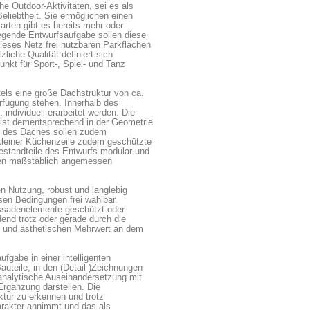
he Outdoor-Aktivitäten, sei es als
eliebtheit. Sie ermöglichen einen
arten gibt es bereits mehr oder
liegende Entwurfsaufgabe sollen diese
dieses Netz frei nutzbaren Parkflächen
liche Qualität definiert sich
unkt für Sport-, Spiel- und Tanz
tels eine große Dachstruktur von ca.
erfügung stehen. Innerhalb des
ndividuell erarbeitet werden. Die
 ist dementsprechend in der Geometrie
ion des Daches sollen zudem
kleiner Küchenzeile zudem geschützte
estandteile des Entwurfs modular und
rten maßstäblich angemessen
n Nutzung, robust und langlebig
sen Bedingungen frei wählbar.
assadenelemente geschützt oder
end trotz oder gerade durch die
en und ästhetischen Mehrwert an dem
gabe in einer intelligenten
auteile, in den (Detail-)Zeichnungen
analytische Auseinandersetzung mit
Ergänzung darstellen. Die
ktur zu erkennen und trotz
arakter annimmt und das als